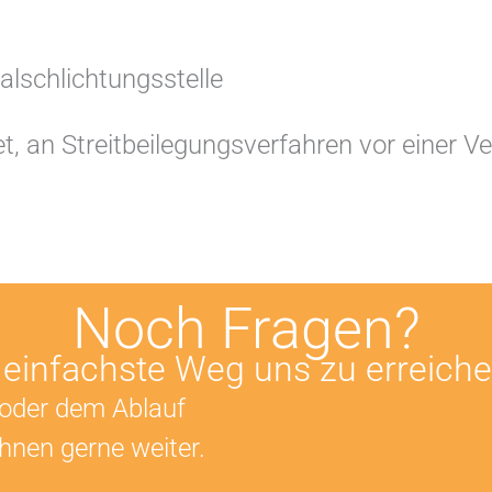
l­schlichtungs­stelle
tet, an Streitbeilegungsverfahren vor einer 
Noch Fragen?
 einfachste Weg uns zu erreich
 oder dem Ablauf
Ihnen gerne weiter.