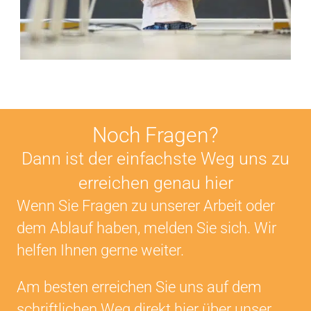
Noch Fragen?
Dann ist der einfachste Weg uns zu
erreichen genau hier
Wenn Sie Fragen zu unserer Arbeit oder
dem Ablauf haben, melden Sie sich. Wir
helfen Ihnen gerne weiter.
Am besten erreichen Sie uns auf dem
schriftlichen Weg direkt hier über unser